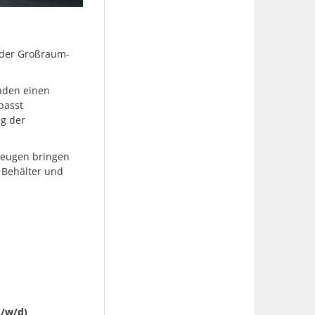
h der Großraum-
nden einen
passt
ng der
zeugen bringen
, Behälter und
m/w/d)