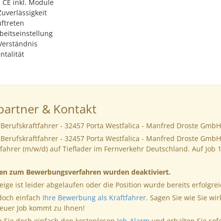
 CE inkl. Module
uverlässigkeit
uftreten
beitseinstellung
Verständnis
talität
artner & Kontakt
Berufskraftfahrer - 32457 Porta Westfalica - Manfred Droste GmbH
Berufskraftfahrer - 32457 Porta Westfalica - Manfred Droste GmbH
ahrer (m/w/d) auf Tieflader im Fernverkehr Deutschland. Auf Job 
nen zum Bewerbungsverfahren wurden deaktiviert.
eige ist leider abgelaufen oder die Position wurde bereits erfolgrei
 doch einfach
Ihre Bewerbung als Kraftfahrer
. Sagen Sie wie Sie wir
neuer Job kommt zu Ihnen!
 Sie doch einfach den kostenlosen
Job-Alarm
und erhalten Sie sof