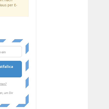
Haus per E-
tfalica
rten?
et, um Dir