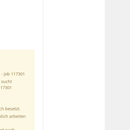
 - Job 117301
 sucht
117301
ch besetzt.
klich arbeiten
ort nach