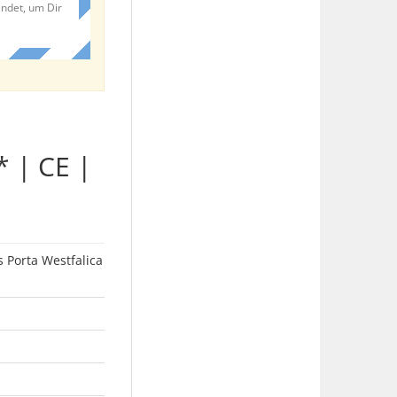
endet, um Dir
 | CE |
 Porta Westfalica