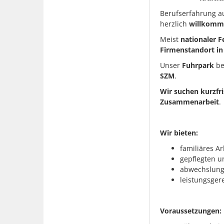
Berufserfahrung au
herzlich
willkomm
Meist
nationaler F
Firmenstandort in
Unser
Fuhrpark
be
SZM
.
Wir suchen kurzfri
Zusammenarbeit
.
Wir bieten:
familiäres A
gepflegten 
abwechslungs
leistungsger
Voraussetzungen: