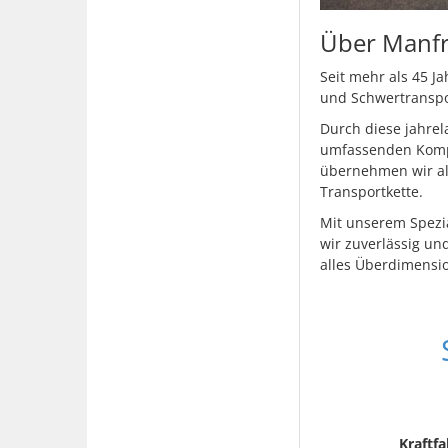
Über Manf
Seit mehr als 45 J
und Schwertranspor
Durch diese jahre
umfassenden Kompl
übernehmen wir all
Transportkette.
Mit unserem Spezi
wir zuverlässig un
alles Überdimensi
Kraftf