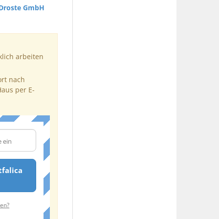
 Droste GmbH
klich arbeiten
ort nach
Haus per E-
falica
ten?