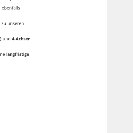
 ebenfalls
r zu unseren
)
und
4-Achser
ine
langfristige