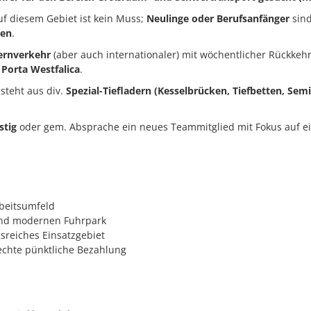
f diesem Gebiet ist kein Muss;
Neulinge oder Berufsanfänger
sind
en
.
ernverkehr
(aber auch internationaler) mit wöchentlicher Rückkeh
 Porta Westfalica
.
steht aus div.
Spezial-Tiefladern (Kesselbrücken, Tiefbetten, Semi
stig
oder gem. Absprache ein neues Teammitglied mit Fokus auf e
rbeitsumfeld
und modernen Fuhrpark
reiches Einsatzgebiet
echte pünktliche Bezahlung