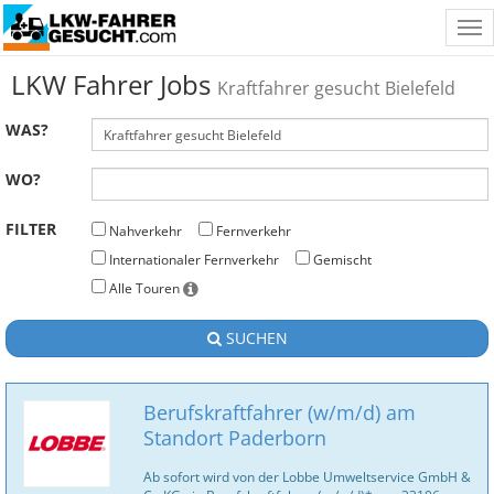
Tog
nav
LKW Fahrer Jobs
Kraftfahrer gesucht Bielefeld
WAS?
WO?
FILTER
Nahverkehr
Fernverkehr
Internationaler Fernverkehr
Gemischt
Alle Touren
SUCHEN
Berufskraftfahrer (w/m/d) am
Standort Paderborn
Ab sofort wird von der Lobbe Umweltservice GmbH &