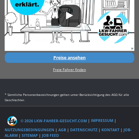
Preise ansehen
Freie Fahrer finden
* Sämtliche Personenbezeichnungen gelten unter Berücksichtigung des AGG für alle
Geschlechter.
© 2026 LKW-FAHRER-GESUCHT.COM
|
IMPRESSUM
|
NUTZUNGSBEDINGUNGEN
|
AGB
|
DATENSCHUTZ
|
KONTAKT
|
JOB-
ALARM
|
SITEMAP
|
JOB FEED