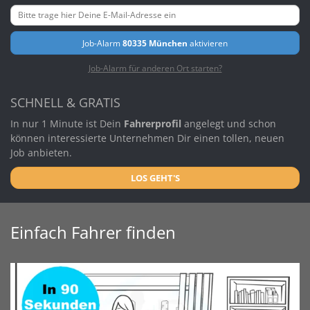
Job-Alarm
80335 München
aktivieren
Job-Alarm für anderen Ort starten?
SCHNELL & GRATIS
In nur 1 Minute ist Dein
Fahrerprofil
angelegt und schon
können interessierte Unternehmen Dir einen tollen, neuen
Job anbieten.
LOS GEHT'S
Einfach Fahrer finden