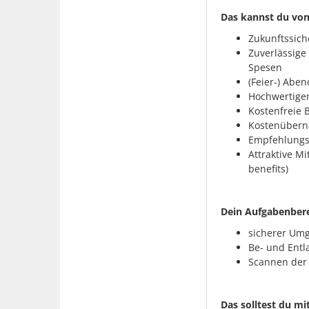
Das kannst du von
Zukunftssiche
Zuverlässige
Spesen
(Feier-) Abe
Hochwertige
Kostenfreie B
Kostenübern
Empfehlungsp
Attraktive M
benefits)
Dein Aufgabenbere
sicherer Um
Be- und Entl
Scannen der
Das solltest du mi