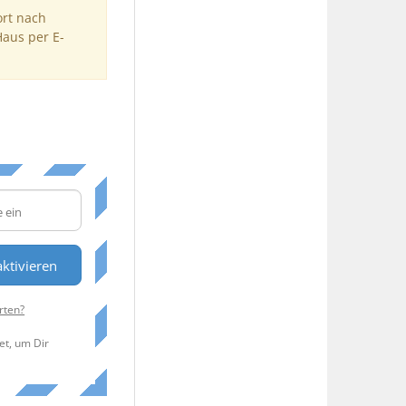
ort nach
Haus per E-
ktivieren
rten?
et, um Dir