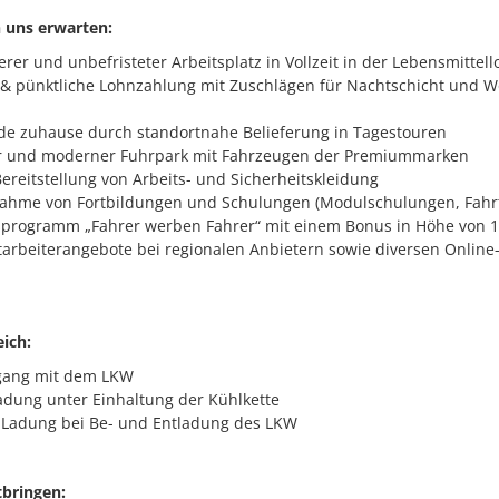
 uns erwarten:
rer und unbefristeter Arbeitsplatz in Vollzeit in der Lebensmittello
 & pünktliche Lohnzahlung mit Zuschlägen für Nachtschicht und 
nde zuhause durch standortnahe Belieferung in Tagestouren
r und moderner Fuhrpark mit Fahrzeugen der Premiummarken
ereitstellung von Arbeits- und Sicherheitskleidung
ahme von Fortbildungen und Schulungen (Modulschulungen, Fahrt
rogramm „Fahrer werben Fahrer“ mit einem Bonus in Höhe von 1.0
itarbeiterangebote bei regionalen Anbietern sowie diversen Online
ich:
gang mit dem LKW
adung unter Einhaltung der Kühlkette
 Ladung bei Be- und Entladung des LKW
tbringen: