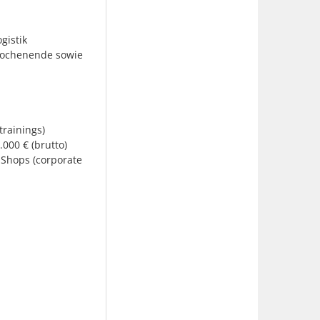
gistik
Wochenende sowie
rainings)
00 € (brutto)
-Shops (corporate