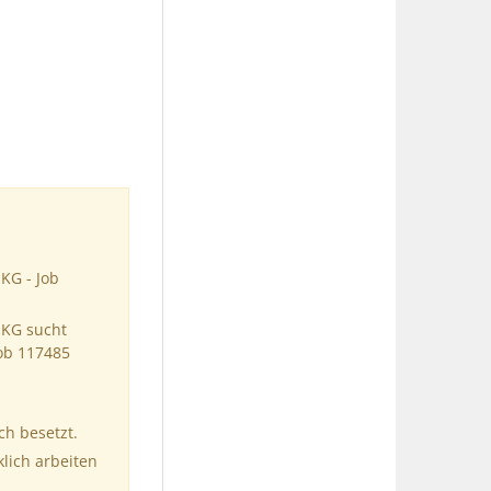
KG - Job
 KG sucht
Job 117485
ch besetzt.
klich arbeiten