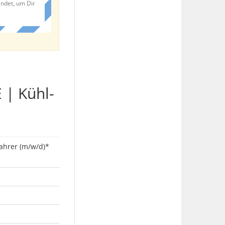
endet, um Dir
 | Kühl-
fahrer (m/w/d)*