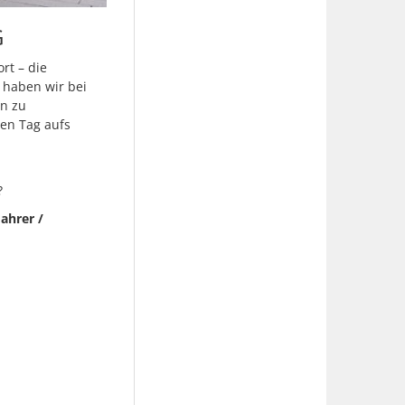
G
rt – die
e haben wir bei
rn zu
den Tag aufs
?
ahrer /