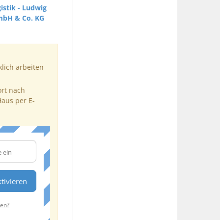
istik - Ludwig
mbH & Co. KG
klich arbeiten
ort nach
Haus per E-
tivieren
ten?