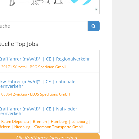
tuelle Top Jobs
Kraftfahrer (m/w/d)* | CE | Regionalverkehr
39171 Sülzetal
-
BSG Spedition GmbH
Lkw-Fahrer (m/w/d)* | CE | nationaler
Fernverkehr
08064 Zwickau
-
ELOS Speditions GmbH
Kraftfahrer (m/w/d)* | CE | Nah- oder
Fernverkehr
Raum Diepenau | Bremen | Hamburg | Lüneburg |
elzen | Nienburg
-
Kütemann Transporte GmbH
Alle Kraftfahrer Jobs ansehen