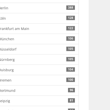
388
Berlin
128
Köln
122
Frankfurt am Main
106
München
105
Düsseldorf
105
Nürnberg
104
Duisburg
100
Bremen
96
Dortmund
81
Leipzig