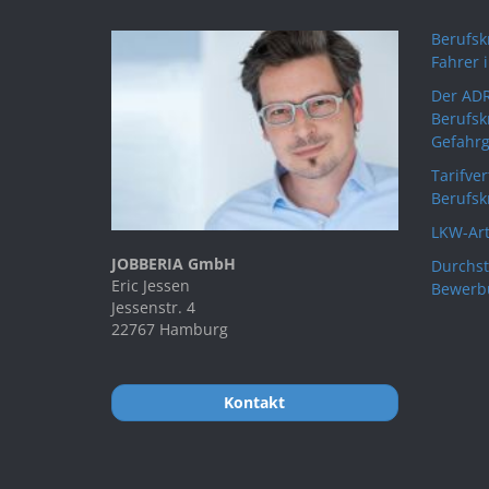
Berufskr
Fahrer 
Der ADR
Berufsk
Gefahrg
Tarifve
Berufsk
LKW-Art
JOBBERIA GmbH
Durchst
Eric Jessen
Bewerb
Jessenstr. 4
22767 Hamburg
Kontakt