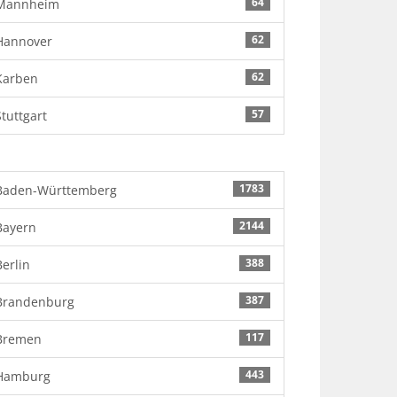
64
Mannheim
62
Hannover
62
Karben
57
Stuttgart
1783
Baden-Württemberg
2144
Bayern
388
Berlin
387
Brandenburg
117
Bremen
443
Hamburg