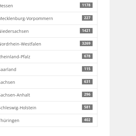
1178
Hessen
227
Mecklenburg-Vorpommern
1421
Niedersachsen
3269
Nordrhein-Westfalen
678
Rheinland-Pfalz
115
Saarland
631
Sachsen
296
Sachsen-Anhalt
581
Schleswig-Holstein
402
Thüringen