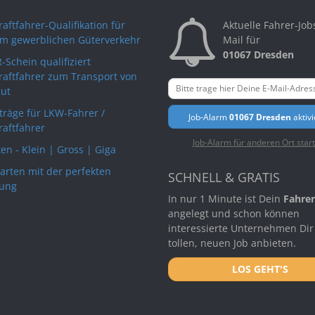
aftfahrer-Qualifikation für
Aktuelle Fahrer-Job
im gewerblichen Güterverkehr
Mail für
01067 Dresden
-Schein qualifiziert
raftfahrer zum Transport von
ut
rträge für LKW-Fahrer /
Job-Alarm
01067 Dresden
aktiv
raftfahrer
Job-Alarm für anderen Ort star
en - Klein | Gross | Giga
arten mit der perfekten
SCHNELL & GRATIS
ung
In nur 1 Minute ist Dein
Fahrer
angelegt und schon können
interessierte Unternehmen Dir
tollen, neuen Job anbieten.
LOS GEHT'S