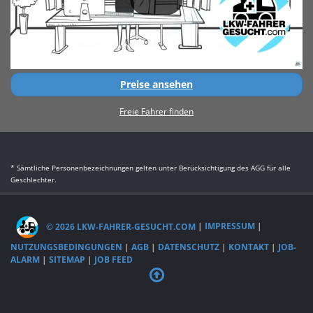
Preise ansehen
Freie Fahrer finden
* Sämtliche Personenbezeichnungen gelten unter Berücksichtigung des AGG für alle
Geschlechter.
© 2026 LKW-FAHRER-GESUCHT.COM
|
IMPRESSUM
|
NUTZUNGSBEDINGUNGEN
|
AGB
|
DATENSCHUTZ
|
KONTAKT
|
JOB-
ALARM
|
SITEMAP
|
JOB FEED