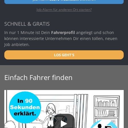
Job-Alarm für anderen Ort starten?
SCHNELL & GRATIS
In nur 1 Minute ist Dein
Fahrerprofil
angelegt und schon
können interessierte Unternehmen Dir einen tollen, neuen
Job anbieten.
LOS GEHT'S
Einfach Fahrer finden