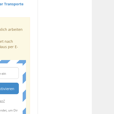
er Transporte
klich arbeiten
ort nach
Haus per E-
tivieren
ten?
endet, um Dir