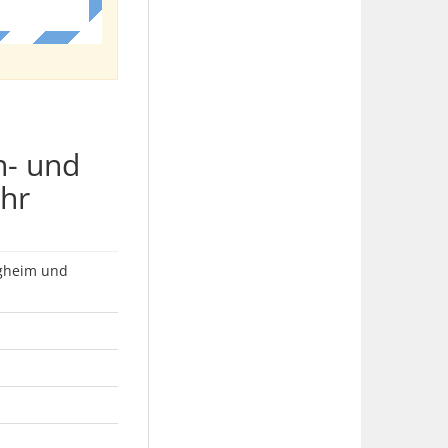
h- und
ehr
rgheim und