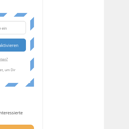
ktivieren
rten?
et, um Dir
nteressierte