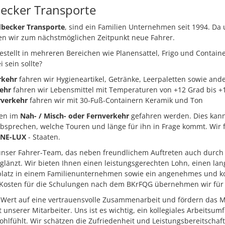
ecker Transporte
becker Transporte
, sind ein Familien Unternehmen seit 1994. Da
en wir zum nächstmöglichen Zeitpunkt neue Fahrer.
gestellt in mehreren Bereichen wie Planensattel, Frigo und Contain
 sein sollte?
rkehr
fahren wir Hygieneartikel, Getränke, Leerpaletten sowie and
ehr
fahren wir Lebensmittel mit Temperaturen von +12 Grad bis +
rverkehr
fahren wir mit 30-Fuß-Containern Keramik und Ton
nen im
Nah- / Misch- oder Fernverkehr
gefahren werden. Dies kann
absprechen, welche Touren und länge für ihn in Frage kommt. Wir
-NE-LUX
- Staaten.
 unser Fahrer-Team, das neben freundlichem Auftreten auch durch 
glänzt. Wir bieten Ihnen einen leistungsgerechten Lohn, einen lan
latz in einem Familienunternehmen sowie ein angenehmes und ko
e Kosten für die Schulungen nach dem BKrFQG übernehmen wir für 
l Wert auf eine vertrauensvolle Zusammenarbeit und fördern das 
nserer Mitarbeiter. Uns ist es wichtig, ein kollegiales Arbeitsumf
hlfühlt. Wir schätzen die Zufriedenheit und Leistungsbereitschaf