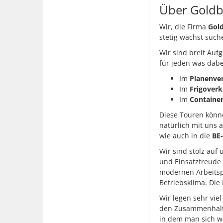
Über Goldb
Wir, die Firma
Gold
stetig wächst such
Wir sind breit Auf
für jeden was dabei
Im
Planenve
Im
Frigoverk
Im
Containe
Diese Touren kön
natürlich mit uns 
wie auch in die
BE
Wir sind stolz auf
und Einsatzfreude 
modernen Arbeitsp
Betriebsklima. Di
Wir legen sehr vie
den Zusammenhalt u
in dem man sich wo