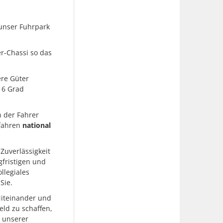
 unser Fuhrpark
er-Chassi so das
ere Güter
16 Grad
 der Fahrer
 fahren
national
Zuverlässigkeit
gfristigen und
llegiales
Sie.
Miteinander und
eld zu schaffen,
t unserer