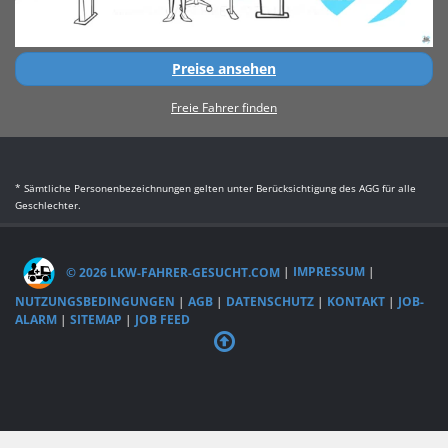
Preise ansehen
Freie Fahrer finden
* Sämtliche Personenbezeichnungen gelten unter Berücksichtigung des AGG für alle
Geschlechter.
© 2026 LKW-FAHRER-GESUCHT.COM
|
IMPRESSUM
|
NUTZUNGSBEDINGUNGEN
|
AGB
|
DATENSCHUTZ
|
KONTAKT
|
JOB-
ALARM
|
SITEMAP
|
JOB FEED