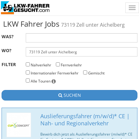
Tog
nav
LKW Fahrer Jobs
73119 Zell unter Aichelberg
WAS?
WO?
FILTER
Nahverkehr
Fernverkehr
Internationaler Fernverkehr
Gemischt
Alle Touren
SUCHEN
Auslieferungsfahrer (m/w/d)* CE |
Nah- und Regionalverkehr
Bewirb dich jetzt als Auslieferungsfahrer (m/w/d)* CE