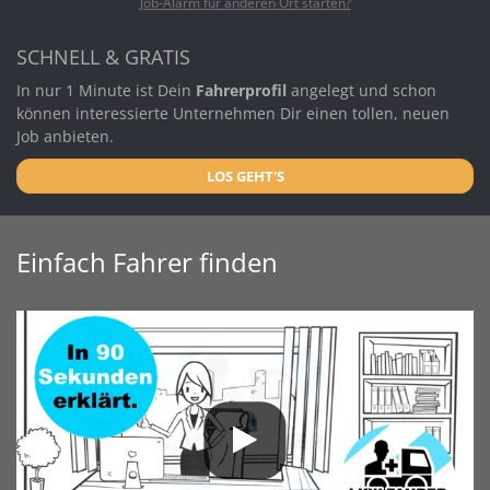
Job-Alarm für anderen Ort starten?
SCHNELL & GRATIS
In nur 1 Minute ist Dein
Fahrerprofil
angelegt und schon
können interessierte Unternehmen Dir einen tollen, neuen
Job anbieten.
LOS GEHT'S
Einfach Fahrer finden