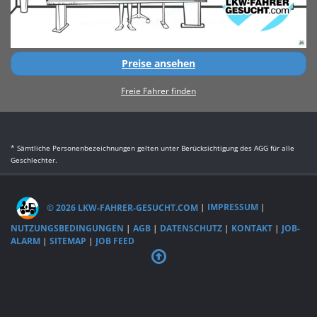
Preise ansehen
Freie Fahrer finden
* Sämtliche Personenbezeichnungen gelten unter Berücksichtigung des AGG für alle
Geschlechter.
© 2026 LKW-FAHRER-GESUCHT.COM
|
IMPRESSUM
|
NUTZUNGSBEDINGUNGEN
|
AGB
|
DATENSCHUTZ
|
KONTAKT
|
JOB-
ALARM
|
SITEMAP
|
JOB FEED