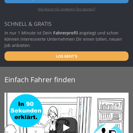
Job-Alarm für anderen Ort starten?
SCHNELL & GRATIS
In nur 1 Minute ist Dein
Fahrerprofil
angelegt und schon
können interessierte Unternehmen Dir einen tollen, neuen
Job anbieten.
LOS GEHT'S
Einfach Fahrer finden