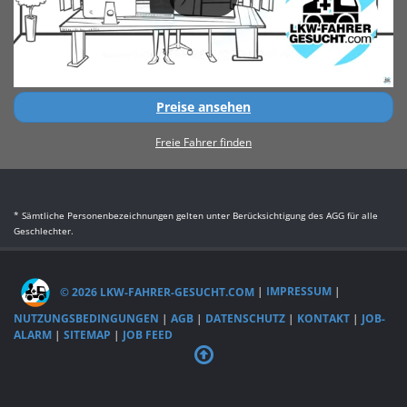
Preise ansehen
Freie Fahrer finden
* Sämtliche Personenbezeichnungen gelten unter Berücksichtigung des AGG für alle
Geschlechter.
© 2026 LKW-FAHRER-GESUCHT.COM
|
IMPRESSUM
|
NUTZUNGSBEDINGUNGEN
|
AGB
|
DATENSCHUTZ
|
KONTAKT
|
JOB-
ALARM
|
SITEMAP
|
JOB FEED