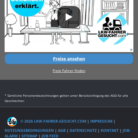
Preise ansehen
Freie Fahrer finden
* Sämtliche Personenbezeichnungen gelten unter Berücksichtigung des AGG für alle
Geschlechter.
© 2026 LKW-FAHRER-GESUCHT.COM
|
IMPRESSUM
|
NUTZUNGSBEDINGUNGEN
|
AGB
|
DATENSCHUTZ
|
KONTAKT
|
JOB-
ALARM
|
SITEMAP
|
JOB FEED