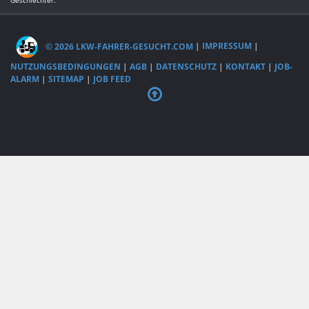
Geschlechter.
© 2026 LKW-FAHRER-GESUCHT.COM
|
IMPRESSUM
|
NUTZUNGSBEDINGUNGEN
|
AGB
|
DATENSCHUTZ
|
KONTAKT
|
JOB-
ALARM
|
SITEMAP
|
JOB FEED