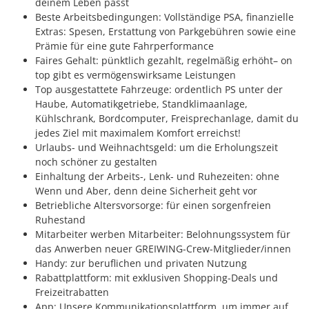
deinem Leben passt
Beste Arbeitsbedingungen: Vollständige PSA, finanzielle
Extras: Spesen, Erstattung von Parkgebühren sowie eine
Prämie für eine gute Fahrperformance
Faires Gehalt: pünktlich gezahlt, regelmäßig erhöht– on
top gibt es vermögenswirksame Leistungen
Top ausgestattete Fahrzeuge: ordentlich PS unter der
Haube, Automatikgetriebe, Standklimaanlage,
Kühlschrank, Bordcomputer, Freisprechanlage, damit du
jedes Ziel mit maximalem Komfort erreichst!
Urlaubs- und Weihnachtsgeld: um die Erholungszeit
noch schöner zu gestalten
Einhaltung der Arbeits-, Lenk- und Ruhezeiten: ohne
Wenn und Aber, denn deine Sicherheit geht vor
Betriebliche Altersvorsorge: für einen sorgenfreien
Ruhestand
Mitarbeiter werben Mitarbeiter: Belohnungssystem für
das Anwerben neuer GREIWING-Crew-Mitglieder/innen
Handy: zur beruflichen und privaten Nutzung
Rabattplattform: mit exklusiven Shopping-Deals und
Freizeitrabatten
App: Unsere Kommunikationsplattform, um immer auf