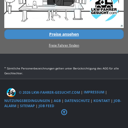
Preise ansehen
Freie Fahrer finden
* Sämtliche Personenbezeichnungen gelten unter Berücksichtigung des AGG für alle
Geschlechter.
© 2026 LKW-FAHRER-GESUCHT.COM
|
IMPRESSUM
|
NUTZUNGSBEDINGUNGEN
|
AGB
|
DATENSCHUTZ
|
KONTAKT
|
JOB-
ALARM
|
SITEMAP
|
JOB FEED