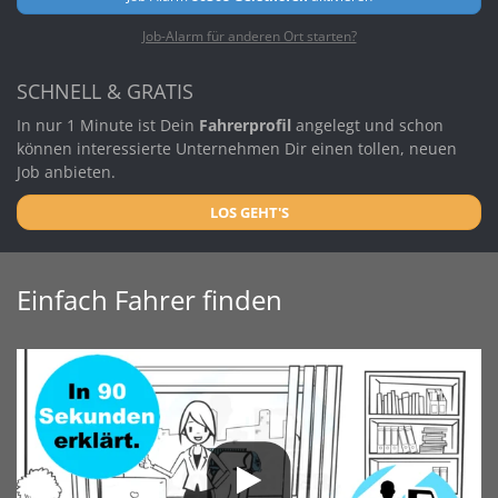
Job-Alarm für anderen Ort starten?
SCHNELL & GRATIS
In nur 1 Minute ist Dein
Fahrerprofil
angelegt und schon
können interessierte Unternehmen Dir einen tollen, neuen
Job anbieten.
LOS GEHT'S
Einfach Fahrer finden