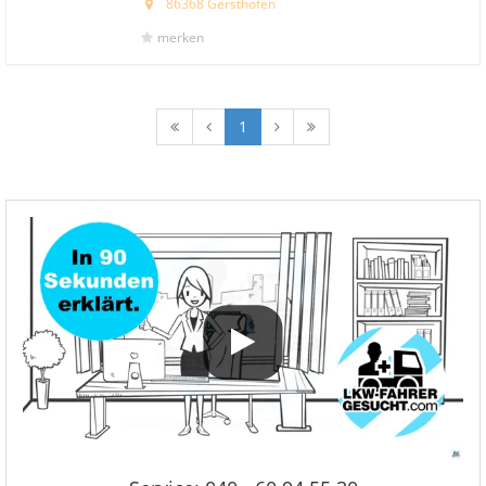
86368 Gersthofen
merken
1