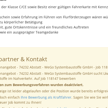
 der Klasse C/CE sowie Besitz einer gültigen Fahrerkarte mit Kennz
schein sowie Erfahrung im Führen von Flurförderzeugen wären w
 zu körperlicher Betätigung
eit, gute Ortskenntnisse und ein freundliches Auftreten
owie ein ausgeprägter Teamgedanke
artner & Kontakt
lenangebot - 74232 Abstatt - WeGo Systembaustoffe GmbH - Job 11
lenangebot - 74232 Abstatt - WeGo Systembaustoffe GmbH sucht Lk
stoffe im Nahverkehr. Auf Job 118147 bewerben
nen zum Bewerbungsverfahren wurden deaktiviert.
eige ist leider abgelaufen oder die Position wurde bereits erfolgrei
 doch einfach
Ihre Bewerbung als Kraftfahrer
. Sagen Sie wie Sie wir
neuer Job kommt zu Ihnen!