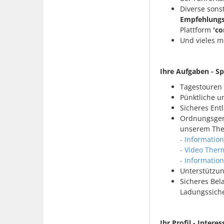
Diverse sonst
Empfehlungs
Plattform
'co
Und vieles m
Ihre Aufgaben - S
Tagestouren 
Pünktliche u
Sicheres Ent
Ordnungsgem
unserem The
- Informati
- Video The
- Informatio
Unterstützu
Sicheres Bel
Ladungssiche
Ihr Profil - Intere