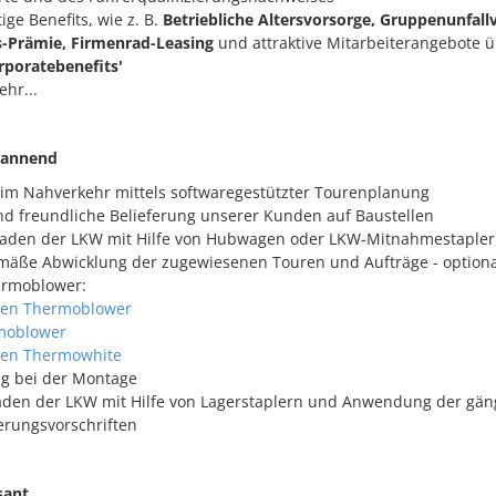
ige Benefits, wie z. B.
Betriebliche Altersvorsorge, Gruppenunfall
-Prämie, Firmenrad-Leasing
und attraktive Mitarbeiterangebote ü
rporatebenefits'
ehr...
pannend
im Nahverkehr mittels softwaregestützter Tourenplanung
nd freundliche Belieferung unserer Kunden auf Baustellen
laden der LKW mit Hilfe von Hubwagen oder LKW-Mitnahmestaple
äße Abwicklung der zugewiesenen Touren und Aufträge - optiona
rmoblower:
onen Thermoblower
rmoblower
nen Thermowhite
ng bei der Montage
aden der LKW mit Hilfe von Lagerstaplern und Anwendung der gän
rungsvorschriften
ssant