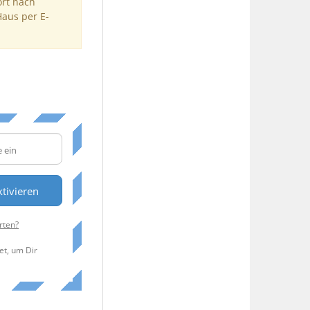
ort nach
Haus per E-
tivieren
rten?
et, um Dir