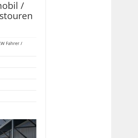
obil /
stouren
KW Fahrer /