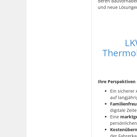
deren Bauvorhaben 
und neue Lösungen
LK
Thermob
Ihre Perspektiven 
Ein sicherer 
auf langjähr
Familienfreu
digitale Zeit
Eine
marktge
persönlichen
Kostenüber
der Fahrerka