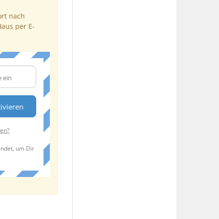
ort nach
Haus per E-
ivieren
ten?
endet, um Dir