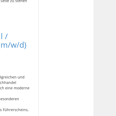
Seite zu stehen
l /
(m/w/d)
olgreichen und
achhandel
rch eine moderne
besonderen
s Führerscheins,