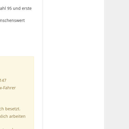
ahl 95 und erste
ünschenswert
8147
w-Fahrer
ch besetzt.
klich arbeiten