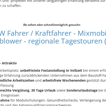
und -projekten mit unserer langjährigen Erfahrung beratend zur 
 zu schaffen.
Ab sofort oder schnellstmöglich gesucht:
W Fahrer / Kraftfahrer - Mixmobi
lower - regionale Tagestouren 
- Attraktiv
Arbeitsplatz:
unbefristete Festanstellung in Vollzeit
bei einem erf
ige Erfahrung zurückblickenden Unternehmen aus dem Baustoff-F
ndliche Arbeitszeiten
und
arbeitsfreie Wochenenden
gestützt du
erfassung
rechte Vergütung
,
30 Tage Urlaub
sowie
Sonderurlaubstage
bei 
 Ereignissen
nahme
für Modulschulungen, Gesundheitschecks, Verlängerung de
rte und des Fahrerqualifizierungsnachweises