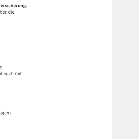
versicherung,
ber die
rn
l auch mit
gigen