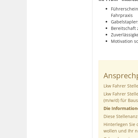
Führerschein
Fahrpraxis
Gabelstapler
Bereitschaft
Zuverlässigk
Motivation s
Ansprechp
Lkw Fahrer Stel
Lkw Fahrer Stel
(m/w/d) für Bau
Die Informatio
Diese Stellenanz
Hinterlegen Sie
wollen und Ihr 