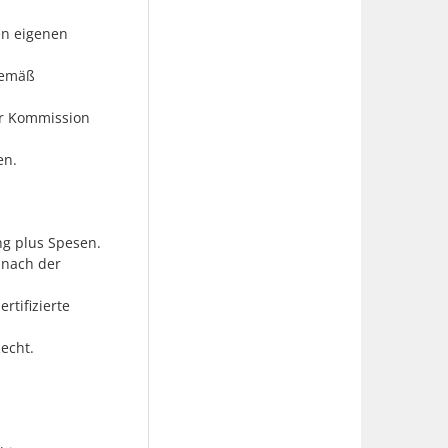
n eigenen
gemäß
der Kommission
en.
ng plus Spesen.
 nach der
tifizierte
echt.