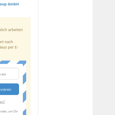
roup GmbH
klich arbeiten
ort nach
Haus per E-
ivieren
ten?
endet, um Dir