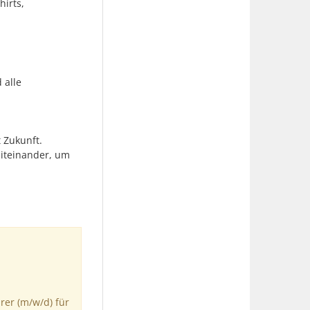
hirts,
 alle
 Zukunft.
Miteinander, um
er (m/w/d) für