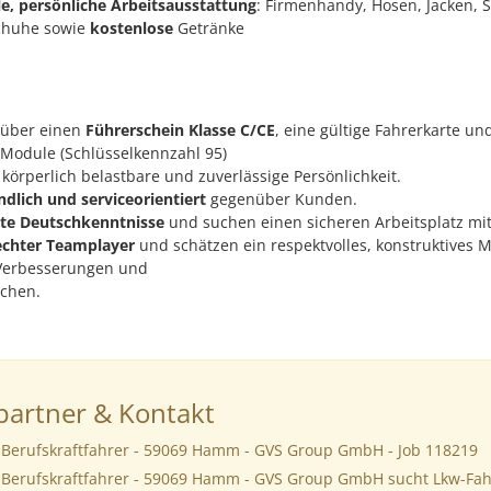
le, persönliche Arbeitsausstattung
: Firmenhandy, Hosen, Jacken, S
schuhe sowie
kostenlose
Getränke
 über einen
Führerschein Klasse C/CE
, eine gültige Fahrerkarte und
 Module (Schlüsselkennzahl 95)
 körperlich belastbare und zuverlässige Persönlichkeit.
ndlich und serviceorientiert
gegenüber Kunden.
te Deutschkenntnisse
und suchen einen sicheren Arbeitsplatz mit
echter Teamplayer
und schätzen ein respektvolles, konstruktives 
erbesserungen und
ichen.
artner & Kontakt
 Berufskraftfahrer - 59069 Hamm - GVS Group GmbH - Job 118219
 Berufskraftfahrer - 59069 Hamm - GVS Group GmbH sucht Lkw-Fahr