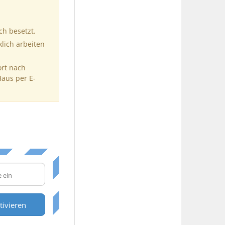
ch besetzt.
klich arbeiten
ort nach
Haus per E-
tivieren