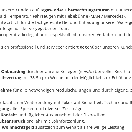
n unsere Kunden auf
Tages- oder Übernachtungstouren
mit unsere
lti-Temperatur-Fahrzeugen mit Hebebühne (MAN / Mercedes).
antwortlich für die fachgerechte Be- und Entladung unserer Ware 
folge auf der vorgegebenen Tour.
 kooperativ, kollegial und respektvoll mit unseren Verladern und 
n sich professionell und serviceorientiert gegenüber unseren Kund
s Onboarding
durch erfahrene Kollegen (m/w/d) bei voller Bezahlu
eitsvertrag
mit 38,5h pro Woche mit der Möglichkeit zur Erhöhung
nahme
für alle notwendigen Modulschulungen und durch eigene, zer
 fachlichen Weiterbildung mit Fokus auf Sicherheit, Technik und R
igung
aller Spesen und diverser Zuschläge.
 Kontakt
und täglicher Austausch mit der Disposition.
aubsanspruch
pro Jahr mit Lohnfortzahlung.
d Weihnachtsgeld
zusätzlich zum Gehalt als freiwillige Leistung.