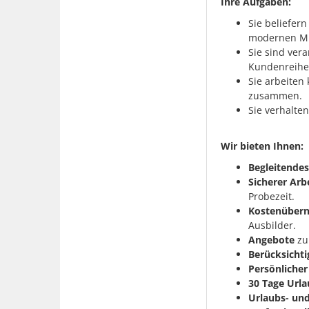
Ihre Aufgaben:
Sie beliefer
modernen Mu
Sie sind ver
Kundenreihen
Sie arbeiten
zusammen.
Sie verhalte
Wir bieten Ihnen:
Begleitende
Sicherer Arb
Probezeit.
Kostenüber
Ausbilder.
Angebote
zur
Berücksicht
Persönlicher
30 Tage Url
Urlaubs- un