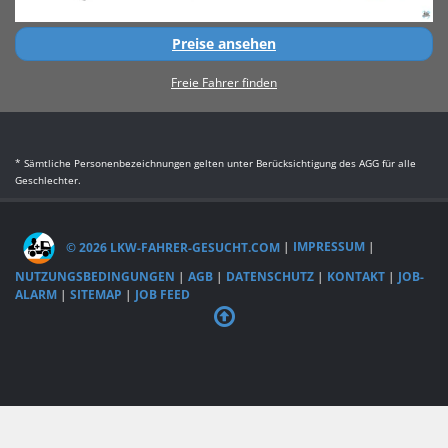
Preise ansehen
Freie Fahrer finden
* Sämtliche Personenbezeichnungen gelten unter Berücksichtigung des AGG für alle
Geschlechter.
© 2026 LKW-FAHRER-GESUCHT.COM
|
IMPRESSUM
|
NUTZUNGSBEDINGUNGEN
|
AGB
|
DATENSCHUTZ
|
KONTAKT
|
JOB-
ALARM
|
SITEMAP
|
JOB FEED