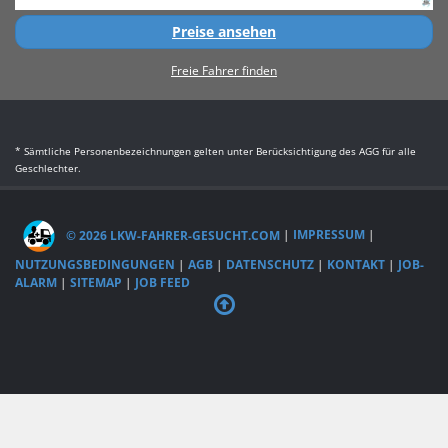
Preise ansehen
Freie Fahrer finden
* Sämtliche Personenbezeichnungen gelten unter Berücksichtigung des AGG für alle
Geschlechter.
© 2026 LKW-FAHRER-GESUCHT.COM
|
IMPRESSUM
|
NUTZUNGSBEDINGUNGEN
|
AGB
|
DATENSCHUTZ
|
KONTAKT
|
JOB-
ALARM
|
SITEMAP
|
JOB FEED