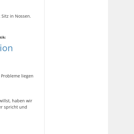
Sitz in Nossen.
tik:
tion
e Probleme liegen
illst, haben wir
er spricht und