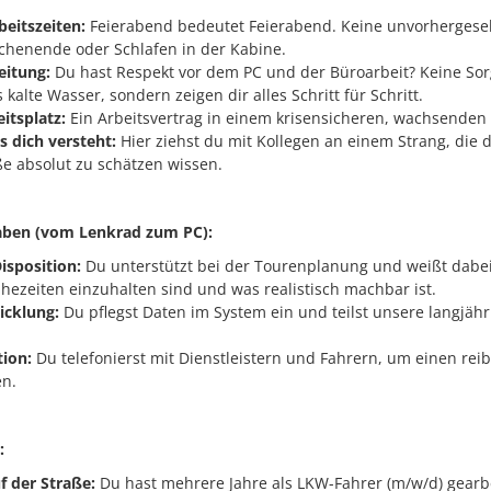
beitszeiten:
Feierabend bedeutet Feierabend. Keine unvorherges
henende oder Schlafen in der Kabine.
eitung:
Du hast Respekt vor dem PC und der Büroarbeit? Keine Sor
s kalte Wasser, sondern zeigen dir alles Schritt für Schritt.
itsplatz:
Ein Arbeitsvertrag in einem krisensicheren, wachsende
s dich versteht:
Hier ziehst du mit Kollegen an einem Strang, die 
ße absolut zu schätzen wissen.
aben (vom Lenkrad zum PC):
isposition:
Du unterstützt bei der Tourenplanung und weißt dabe
hezeiten einzuhalten sind und was realistisch machbar ist.
icklung:
Du pflegst Daten im System ein und teilst unsere langjäh
ion:
Du telefonierst mit Dienstleistern und Fahrern, um einen rei
en.
:
f der Straße:
Du hast mehrere Jahre als LKW-Fahrer (m/w/d) gearb