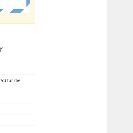
r
d) für die