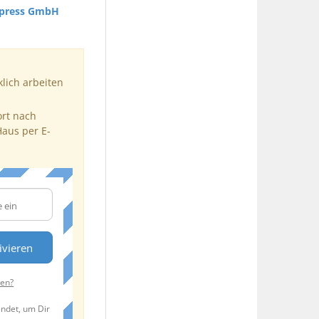
xpress GmbH
klich arbeiten
ort nach
Haus per E-
ivieren
ten?
endet, um Dir