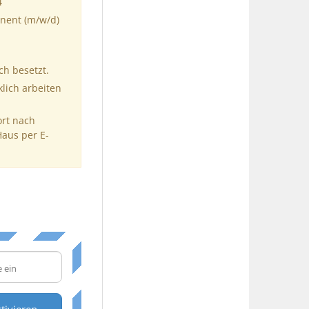
4
onent (m/w/d)
ch besetzt.
klich arbeiten
ort nach
Haus per E-
tivieren