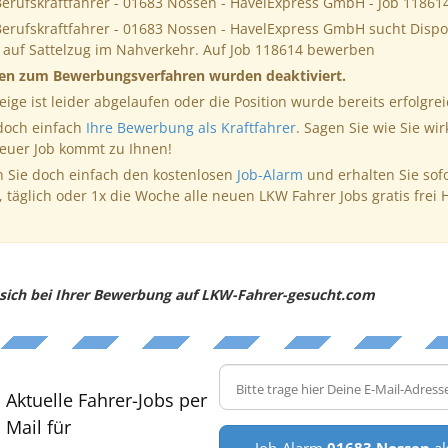
Berufskraftfahrer - 01683 Nossen - HavelExpress GmbH - Job 11861
Berufskraftfahrer - 01683 Nossen - HavelExpress GmbH sucht Disp
l auf Sattelzug im Nahverkehr. Auf Job 118614 bewerben
nen zum Bewerbungsverfahren wurden deaktiviert.
eige ist leider abgelaufen oder die Position wurde bereits erfolgrei
 doch einfach
Ihre Bewerbung als Kraftfahrer
. Sagen Sie wie Sie wir
neuer Job kommt zu Ihnen!
 Sie doch einfach den kostenlosen
Job-Alarm
und erhalten Sie sof
, täglich oder 1x die Woche alle neuen LKW Fahrer Jobs gratis frei 
e sich bei Ihrer Bewerbung auf LKW-Fahrer-gesucht.com
Aktuelle Fahrer-Jobs per
Mail für
Job-Alarm
01683 Nossen
ak