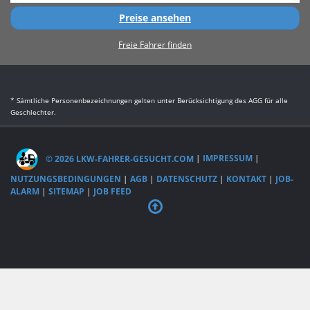
Preise ansehen
Freie Fahrer finden
* Sämtliche Personenbezeichnungen gelten unter Berücksichtigung des AGG für alle
Geschlechter.
© 2026 LKW-FAHRER-GESUCHT.COM
|
IMPRESSUM
|
NUTZUNGSBEDINGUNGEN
|
AGB
|
DATENSCHUTZ
|
KONTAKT
|
JOB-
ALARM
|
SITEMAP
|
JOB FEED