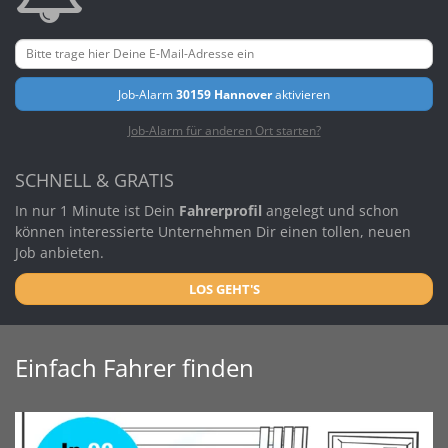
Job-Alarm
30159 Hannover
aktivieren
Job-Alarm für anderen Ort starten?
SCHNELL & GRATIS
In nur 1 Minute ist Dein
Fahrerprofil
angelegt und schon
können interessierte Unternehmen Dir einen tollen, neuen
Job anbieten.
LOS GEHT'S
Einfach Fahrer finden