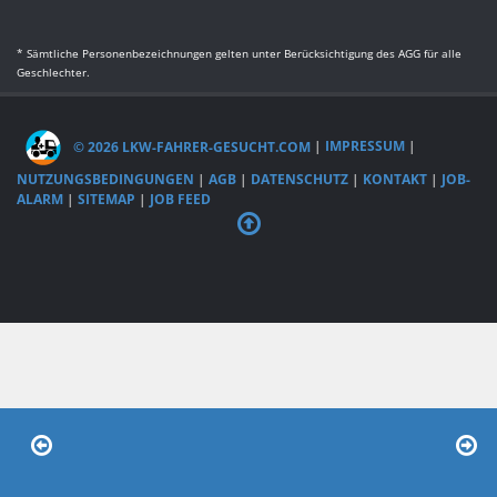
* Sämtliche Personenbezeichnungen gelten unter Berücksichtigung des AGG für alle
Geschlechter.
© 2026 LKW-FAHRER-GESUCHT.COM
|
IMPRESSUM
|
NUTZUNGSBEDINGUNGEN
|
AGB
|
DATENSCHUTZ
|
KONTAKT
|
JOB-
ALARM
|
SITEMAP
|
JOB FEED