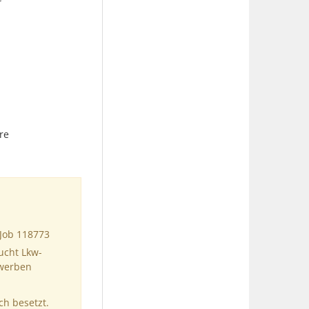
re
 Job 118773
ucht Lkw-
ewerben
ch besetzt.