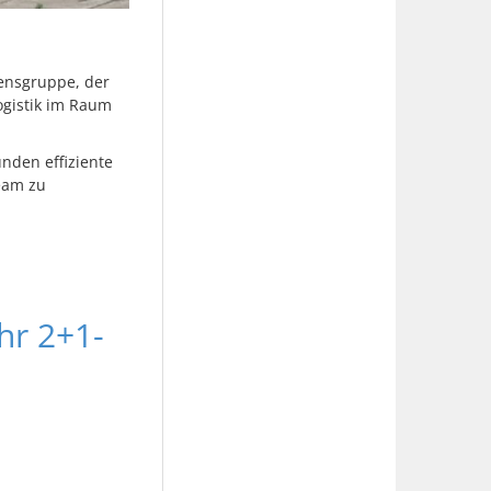
ensgruppe, der
ogistik im Raum
unden effiziente
eam zu
hr 2+1-