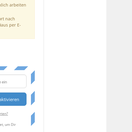
klich arbeiten
ort nach
Haus per E-
ktivieren
rten?
et, um Dir