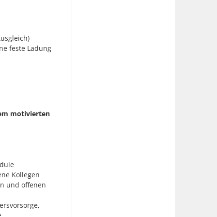
usgleich)
ne feste Ladung
em motivierten
dule
rene Kollegen
en und offenen
tersvorsorge,
e