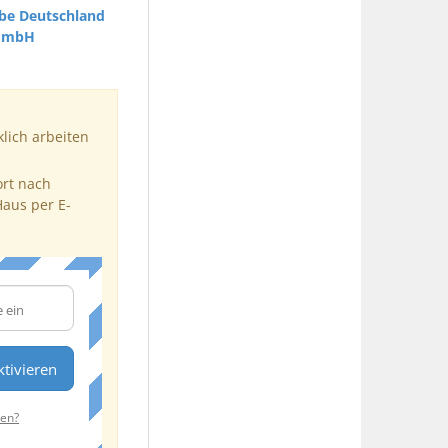
rbe Deutschland
GmbH
klich arbeiten
ort nach
Haus per E-
tivieren
ten?