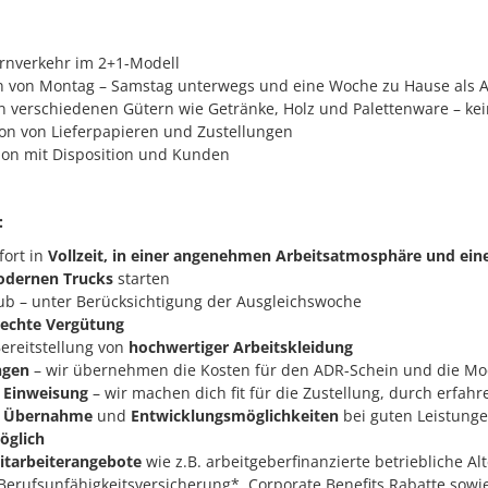
rnverkehr im 2+1-Modell
 von Montag – Samstag unterwegs und eine Woche zu Hause als A
n verschiedenen Gütern wie Getränke, Holz und Palettenware – kei
n von Lieferpapieren und Zustellungen
on mit Disposition und Kunden
:
fort in
Vollzeit, in einer angenehmen Arbeitsatmosphäre und ein
dernen Trucks
starten
ub – unter Berücksichtigung der Ausgleichswoche
rechte Vergütung
ereitstellung von
hochwertiger Arbeitskleidung
ngen
– wir übernehmen die Kosten für den ADR-Schein und die Mo
 Einweisung
– wir machen dich fit für die Zustellung, durch erfah
e Übernahme
und
Entwicklungsmöglichkeiten
bei guten Leistung
öglich
itarbeiterangebote
wie z.B. arbeitgeberfinanzierte betriebliche Al
 Berufsunfähigkeitsversicherung*, Corporate Benefits Rabatte sowi