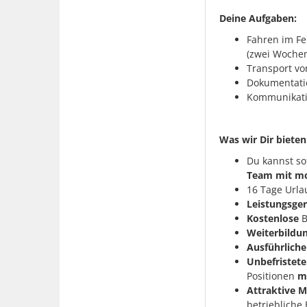
Deine Aufgaben:
Fahren im Fe
(zwei Wochen
Transport vo
Dokumentatio
Kommunikati
Was wir Dir bieten
Du kannst so
Team mit mo
16 Tage Urla
Leistungsge
Kostenlose
B
Weiterbildu
Ausführliche
Unbefristet
Positionen
m
Attraktive M
betriebliche