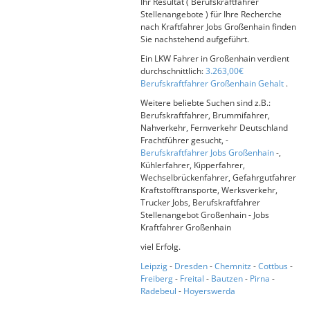
Ihr Resultat ( Berufskraftfahrer
Stellenangebote ) für Ihre Recherche
nach Kraftfahrer Jobs Großenhain finden
Sie nachstehend aufgeführt.
Ein LKW Fahrer in Großenhain verdient
durchschnittlich:
3.263,00€
Berufskraftfahrer Großenhain Gehalt
.
Weitere beliebte Suchen sind z.B.:
Berufskraftfahrer, Brummifahrer,
Nahverkehr, Fernverkehr Deutschland
Frachtführer gesucht, -
Berufskraftfahrer Jobs Großenhain
-,
Kühlerfahrer, Kipperfahrer,
Wechselbrückenfahrer, Gefahrgutfahrer
Kraftstofftransporte, Werksverkehr,
Trucker Jobs, Berufskraftfahrer
Stellenangebot Großenhain - Jobs
Kraftfahrer Großenhain
viel Erfolg.
Leipzig
-
Dresden
-
Chemnitz
-
Cottbus
-
Freiberg
-
Freital
-
Bautzen
-
Pirna
-
Radebeul
-
Hoyerswerda