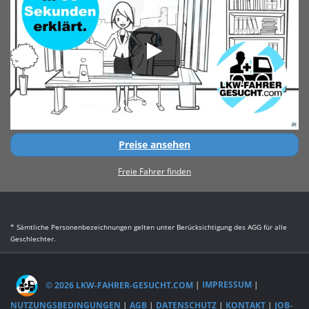
Preise ansehen
Freie Fahrer finden
* Sämtliche Personenbezeichnungen gelten unter Berücksichtigung des AGG für alle
Geschlechter.
© 2026 LKW-FAHRER-GESUCHT.COM
|
IMPRESSUM
|
NUTZUNGSBEDINGUNGEN
|
AGB
|
DATENSCHUTZ
|
KONTAKT
|
JOB-