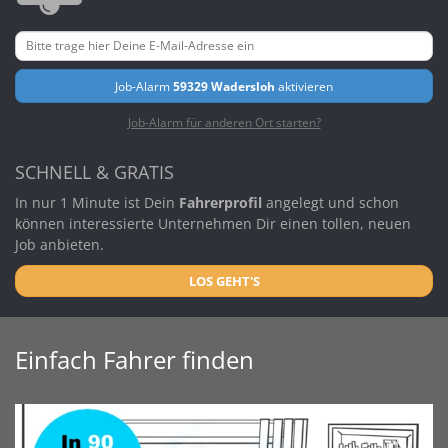
Job-Alarm
59329 Wadersloh
aktivieren
Job-Alarm für anderen Ort starten?
SCHNELL & GRATIS
In nur 1 Minute ist Dein
Fahrerprofil
angelegt und schon
können interessierte Unternehmen Dir einen tollen, neuen
Job anbieten.
LOS GEHT'S
Einfach Fahrer finden