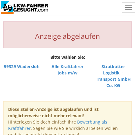
Tog
nav
Anzeige abgelaufen
Bitte wählen Sie:
59329 Wadersloh
Alle Kraftfahrer
Stratkötter
Jobs m/w
Logistik +
Transport GmbH
Co. KG
Diese Stellen-Anzeige ist abgelaufen und ist
möglicherweise nicht mehr relevant!
Hinterlegen Sie doch einfach Ihre
Bewerbung als
Kraftfahrer
. Sagen Sie wie Sie wirklich arbeiten wollen
und Ihr neuer Job kommt zu Ihnen!