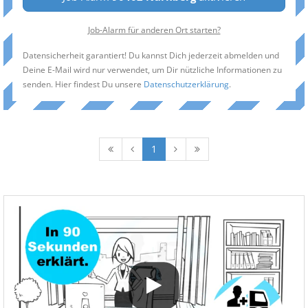
Job-Alarm für anderen Ort starten?
Datensicherheit garantiert! Du kannst Dich jederzeit abmelden und
Deine E-Mail wird nur verwendet, um Dir nützliche Informationen zu
senden. Hier findest Du unsere
Datenschutzerklärung
.
1