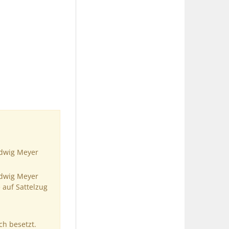
udwig Meyer
udwig Meyer
 auf Sattelzug
ch besetzt.