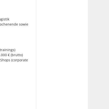
gistik
Wochenende sowie
rainings)
00 € (brutto)
-Shops (corporate