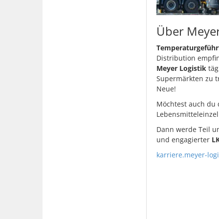
Über Meyer
Temperaturgeführte
Distribution empfin
Meyer Logistik
täg
Supermärkten zu tr
Neue!
Möchtest auch du d
Lebensmitteleinzel
Dann werde Teil u
und engagierter
LK
karriere.meyer-log