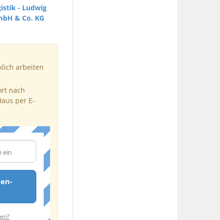
istik - Ludwig
mbH & Co. KG
klich arbeiten
ort nach
Haus per E-
den-
ten?