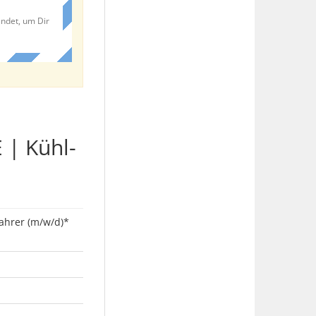
endet, um Dir
 | Kühl-
fahrer (m/w/d)*