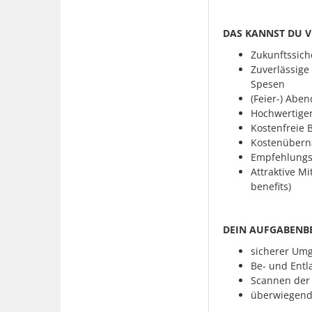
DAS KANNST DU 
Zukunftssiche
Zuverlässige
Spesen
(Feier-) Abe
Hochwertige
Kostenfreie B
Kostenübern
Empfehlungsp
Attraktive M
benefits)
DEIN AUFGABENBE
sicherer Um
Be- und Entl
Scannen der
überwiegend