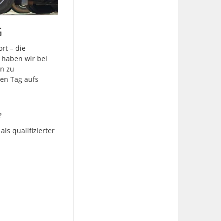
G
rt – die
e haben wir bei
rn zu
den Tag aufs
?
als qualifizierter