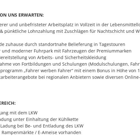
VON UNS ERWARTEN:
rer und unbefristeter Arbeitsplatz in Vollzeit in der Lebensmittello
 & pünktliche Lohnzahlung mit Zuschlägen für Nachtschicht und 
nde zuhause durch standortnahe Belieferung in Tagestouren
r und moderner Fuhrpark mit Fahrzeugen der Premiummarken
ereitstellung von Arbeits- und Sicherheitskleidung
ahme von Fortbildungen und Schulungen (Modulschulungen, Fahrt
rogramm „Fahrer werben Fahrer“ mit einem Bonus in Höhe von 1.0
itarbeiterangebote bei regionalen Anbietern sowie diversen Online
REICH:
gang mit dem LKW
adung unter Einhaltung der Kühlkette
 Ladung bei Be- und Entladung des LKW
 Rampenmärkte / E-Ameise vorhanden