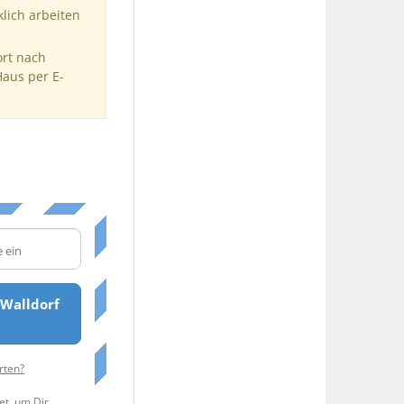
klich arbeiten
ort nach
Haus per E-
Walldorf
rten?
et, um Dir