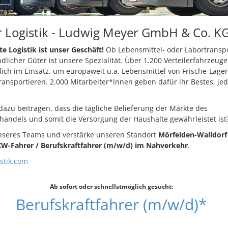
 Logistik - Ludwig Meyer GmbH & Co. K
 Logistik ist unser Geschäft!
Ob Lebensmittel- oder Labortranspo
dlicher Güter ist unsere Spezialität. Über 1.200 Verteilerfahrzeug
lich im Einsatz, um europaweit u.a. Lebensmittel von Frische-Lage
ansportieren. 2.000 Mitarbeiter*innen geben dafür ihr Bestes, je
azu beitragen, dass die tägliche Belieferung der Märkte des
handels und somit die Versorgung der Haushalte gewährleistet ist
nseres Teams und verstärke unseren Standort
Mörfelden-Walldorf
W-Fahrer / Berufskraftfahrer (m/w/d) im Nahverkehr
.
istik.com
Ab sofort oder schnellstmöglich gesucht:
Berufskraftfahrer (m/w/d)*