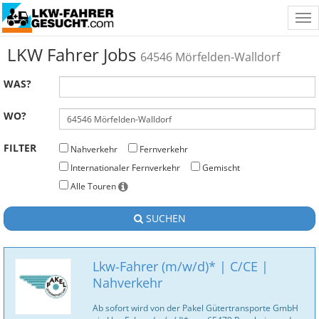
Tog
nav
LKW Fahrer Jobs
64546 Mörfelden-Walldorf
WAS?
WO?
FILTER
Nahverkehr
Fernverkehr
Internationaler Fernverkehr
Gemischt
Alle Touren
SUCHEN
Lkw-Fahrer (m/w/d)* | C/CE |
Nahverkehr
Ab sofort wird von der Pakel Gütertransporte GmbH