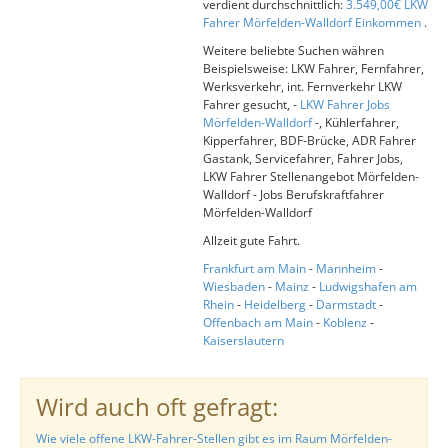
verdient durchschnittlich:
3.549,00€ LKW
Fahrer Mörfelden-Walldorf Einkommen
.
Weitere beliebte Suchen währen
Beispielsweise: LKW Fahrer, Fernfahrer,
Werksverkehr, int. Fernverkehr LKW
Fahrer gesucht, -
LKW Fahrer Jobs
Mörfelden-Walldorf
-, Kühlerfahrer,
Kipperfahrer, BDF-Brücke, ADR Fahrer
Gastank, Servicefahrer, Fahrer Jobs,
LKW Fahrer Stellenangebot Mörfelden-
Walldorf - Jobs Berufskraftfahrer
Mörfelden-Walldorf
Allzeit gute Fahrt.
Frankfurt am Main
-
Mannheim
-
Wiesbaden
-
Mainz
-
Ludwigshafen am
Rhein
-
Heidelberg
-
Darmstadt
-
Offenbach am Main
-
Koblenz
-
Kaiserslautern
Wird auch oft gefragt:
Wie viele offene LKW-Fahrer-Stellen gibt es im Raum Mörfelden-