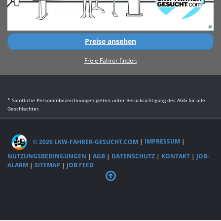
Preise ansehen
Freie Fahrer finden
* Sämtliche Personenbezeichnungen gelten unter Berücksichtigung des AGG für alle
Geschlechter.
© 2026 LKW-FAHRER-GESUCHT.COM
|
IMPRESSUM
|
NUTZUNGSBEDINGUNGEN
|
AGB
|
DATENSCHUTZ
|
KONTAKT
|
JOB-
ALARM
|
SITEMAP
|
JOB FEED