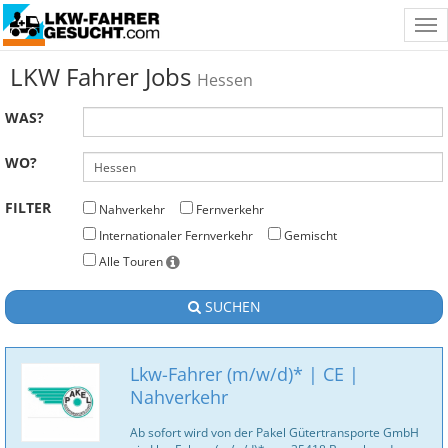
Tog
nav
LKW Fahrer Jobs
Hessen
WAS?
WO?
FILTER
Nahverkehr
Fernverkehr
Internationaler Fernverkehr
Gemischt
Alle Touren
SUCHEN
Lkw-Fahrer (m/w/d)* | CE |
Nahverkehr
Ab sofort wird von der Pakel Gütertransporte GmbH