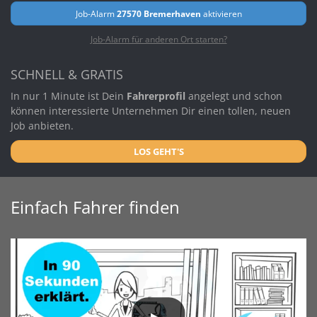
Job-Alarm
27570 Bremerhaven
aktivieren
Job-Alarm für anderen Ort starten?
SCHNELL & GRATIS
In nur 1 Minute ist Dein
Fahrerprofil
angelegt und schon
können interessierte Unternehmen Dir einen tollen, neuen
Job anbieten.
LOS GEHT'S
Einfach Fahrer finden