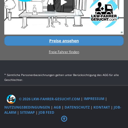
Preise ansehen
Freie Fahrer finden
* Sämtliche Personenbezeichnungen gelten unter Berücksichtigung des AGG für alle
Geschlechter.
© 2026 LKW-FAHRER-GESUCHT.COM
|
IMPRESSUM
|
NUTZUNGSBEDINGUNGEN
|
AGB
|
DATENSCHUTZ
|
KONTAKT
|
JOB-
ALARM
|
SITEMAP
|
JOB FEED