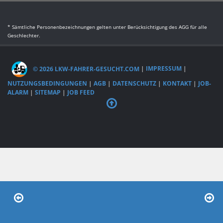
* Sämtliche Personenbezeichnungen gelten unter Berücksichtigung des AGG für alle
Geschlechter.
© 2026 LKW-FAHRER-GESUCHT.COM
|
IMPRESSUM
|
NUTZUNGSBEDINGUNGEN
|
AGB
|
DATENSCHUTZ
|
KONTAKT
|
JOB-
ALARM
|
SITEMAP
|
JOB FEED