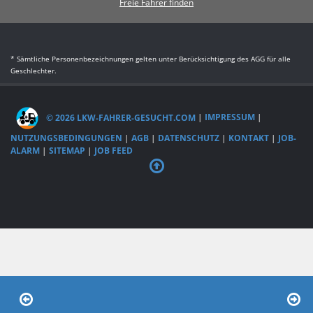
Freie Fahrer finden
* Sämtliche Personenbezeichnungen gelten unter Berücksichtigung des AGG für alle
Geschlechter.
© 2026 LKW-FAHRER-GESUCHT.COM
|
IMPRESSUM
|
NUTZUNGSBEDINGUNGEN
|
AGB
|
DATENSCHUTZ
|
KONTAKT
|
JOB-
ALARM
|
SITEMAP
|
JOB FEED