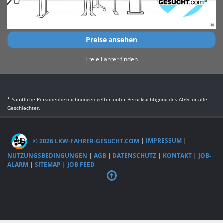
Preise ansehen
Freie Fahrer finden
* Sämtliche Personenbezeichnungen gelten unter Berücksichtigung des AGG für alle
Geschlechter.
© 2026 LKW-FAHRER-GESUCHT.COM
|
IMPRESSUM
|
NUTZUNGSBEDINGUNGEN
|
AGB
|
DATENSCHUTZ
|
KONTAKT
|
JOB-
ALARM
|
SITEMAP
|
JOB FEED