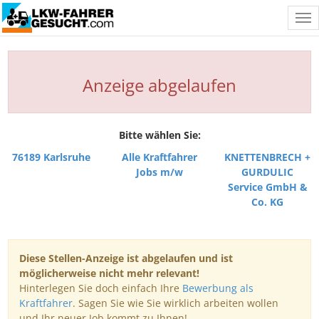
Tog
nav
Anzeige abgelaufen
Bitte wählen Sie:
76189 Karlsruhe
Alle Kraftfahrer
KNETTENBRECH +
Jobs m/w
GURDULIC
Service GmbH &
Co. KG
Diese Stellen-Anzeige ist abgelaufen und ist
möglicherweise nicht mehr relevant!
Hinterlegen Sie doch einfach Ihre
Bewerbung als
Kraftfahrer
. Sagen Sie wie Sie wirklich arbeiten wollen
und Ihr neuer Job kommt zu Ihnen!