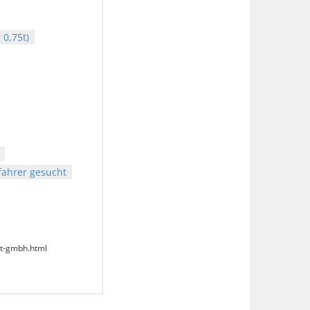
0,75t)
fahrer gesucht
rt-gmbh.html