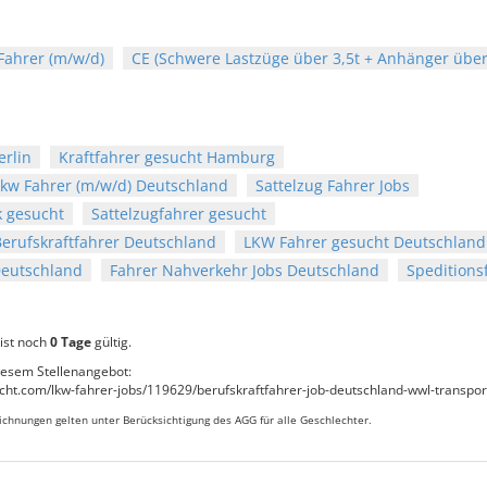
Fahrer (m/w/d)
CE (Schwere Lastzüge über 3,5t + Anhänger über 
erlin
Kraftfahrer gesucht Hamburg
Lkw Fahrer (m/w/d) Deutschland
Sattelzug Fahrer Jobs
k gesucht
Sattelzugfahrer gesucht
Berufskraftfahrer Deutschland
LKW Fahrer gesucht Deutschland
Deutschland
Fahrer Nahverkehr Jobs Deutschland
Speditions
ist noch
0 Tage
gültig.
iesem Stellenangebot:
ucht.com/lkw-fahrer-jobs/119629/berufskraftfahrer-job-deutschland-wwl-transpo
chnungen gelten unter Berücksichtigung des AGG für alle Geschlechter.