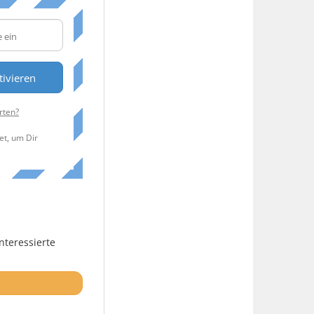
tivieren
rten?
et, um Dir
nteressierte