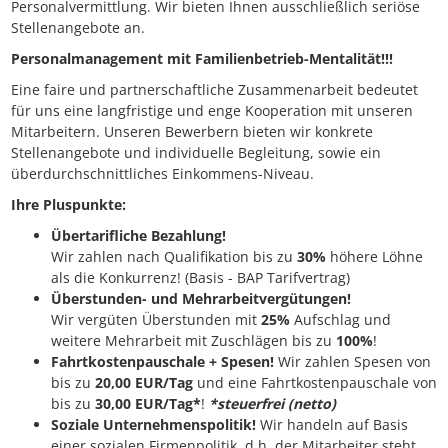
Personalvermittlung. Wir bieten Ihnen ausschließlich seriöse
Stellenangebote an.
Personalmanagement mit Familienbetrieb-Mentalität!!!
Eine faire und partnerschaftliche Zusammenarbeit bedeutet
für uns eine langfristige und enge Kooperation mit unseren
Mitarbeitern. Unseren Bewerbern bieten wir konkrete
Stellenangebote und individuelle Begleitung, sowie ein
überdurchschnittliches Einkommens-Niveau.
Ihre Pluspunkte:
Übertarifliche Bezahlung!
Wir zahlen nach Qualifikation bis zu
30%
höhere Löhne
als die Konkurrenz! (Basis - BAP Tarifvertrag)
Überstunden- und Mehrarbeitvergütungen!
Wir vergüten Überstunden mit
25%
Aufschlag und
weitere Mehrarbeit mit Zuschlägen bis zu
100%
!
Fahrtkostenpauschale + Spesen!
Wir zahlen Spesen von
bis zu
20,00 EUR/Tag
und eine Fahrtkostenpauschale von
bis zu
30,00 EUR/Tag*
!
*steuerfrei (netto)
Soziale Unternehmenspolitik!
Wir handeln auf Basis
einer sozialen Firmenpolitik, d.h. der Mitarbeiter steht