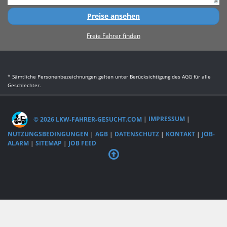
Preise ansehen
Freie Fahrer finden
* Sämtliche Personenbezeichnungen gelten unter Berücksichtigung des AGG für alle
Geschlechter.
© 2026 LKW-FAHRER-GESUCHT.COM
|
IMPRESSUM
|
NUTZUNGSBEDINGUNGEN
|
AGB
|
DATENSCHUTZ
|
KONTAKT
|
JOB-
ALARM
|
SITEMAP
|
JOB FEED