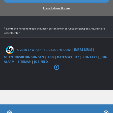
Freie Fahrer finden
* Sämtliche Personenbezeichnungen gelten unter Berücksichtigung des AGG für alle
Geschlechter.
© 2026 LKW-FAHRER-GESUCHT.COM
|
IMPRESSUM
|
NUTZUNGSBEDINGUNGEN
|
AGB
|
DATENSCHUTZ
|
KONTAKT
|
JOB-
ALARM
|
SITEMAP
|
JOB FEED