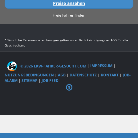
Preise ansehen
Freie Fahrer finden
* Sämtliche Personenbezeichnungen gelten unter Berücksichtigung des AGG für alle
Geschlechter.
© 2026 LKW-FAHRER-GESUCHT.COM
|
IMPRESSUM
|
NUTZUNGSBEDINGUNGEN
|
AGB
|
DATENSCHUTZ
|
KONTAKT
|
JOB-
ALARM
|
SITEMAP
|
JOB FEED