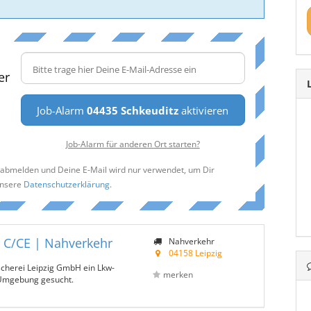
er
Job-Alarm
04435 Schkeuditz
aktivieren
Job-Alarm für anderen Ort starten?
t abmelden und Deine E-Mail wird nur verwendet, um Dir
unsere
Datenschutzerklärung
.
| C/CE | Nahverkehr
Nahverkehr
04158 Leipzig
scherei Leipzig GmbH ein Lkw-
merken
 Umgebung gesucht.