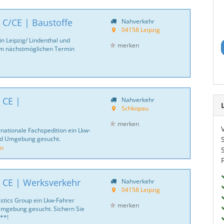
 C/CE | Baustoffe
Nahverkehr
04158 Leipzig
n Leipzig/ Lindenthal und
merken
m nächstmöglichen Termin
 CE |
Nahverkehr
Schkopau
merken
rnationale Fachspedition ein Lkw-
nd Umgebung gesucht.
on
 CE | Werksverkehr
Nahverkehr
04158 Leipzig
istics Group ein Lkw-Fahrer
merken
Umgebung gesucht. Sichern Sie
**!