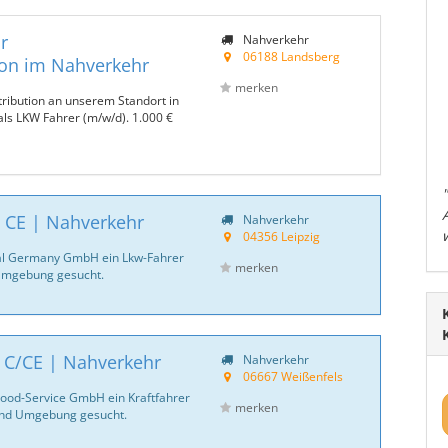
r
Nahverkehr
06188 Landsberg
ion im Nahverkehr
merken
tribution an unserem Standort in
als LKW Fahrer (m/w/d). 1.000 €
| CE | Nahverkehr
Nahverkehr
04356 Leipzig
ntal Germany GmbH ein Lkw-Fahrer
merken
 Umgebung gesucht.
| C/CE | Nahverkehr
Nahverkehr
06667 Weißenfels
 Food-Service GmbH ein Kraftfahrer
merken
und Umgebung gesucht.