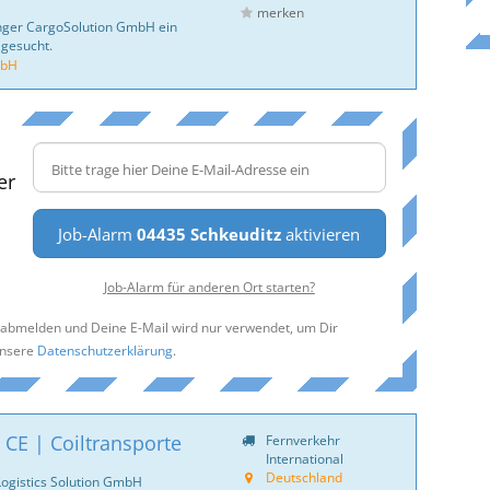
merken
inger CargoSolution GmbH ein
 gesucht.
mbH
er
Job-Alarm
04435 Schkeuditz
aktivieren
Job-Alarm für anderen Ort starten?
t abmelden und Deine E-Mail wird nur verwendet, um Dir
unsere
Datenschutzerklärung
.
 CE | Coiltransporte
Fernverkehr
International
Deutschland
Logistics Solution GmbH