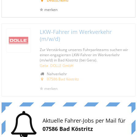
Deutschland
merken
LKW-Fahrer im Werkverkehr
(m/w/d)
Zur Verstärkung unseres Fuhrparkteams suchen wir
einen engagierten LKW-Fahrer im Werkverkehr
(m/w/d) in Bad Köstritz (bei Gera).
Gebr. DOLLE GmbH
Nahverkehr
07586 Bad Köstritz
merken
Aktuelle Fahrer-Jobs per Mail für
07586 Bad Köstritz