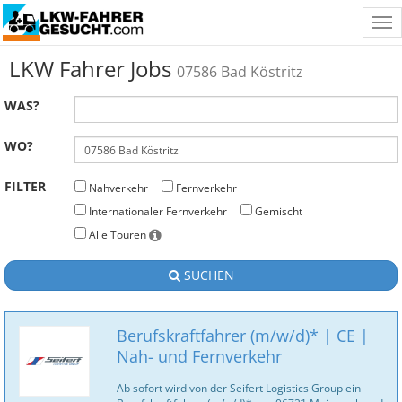
Tog
nav
LKW Fahrer Jobs
07586 Bad Köstritz
WAS?
WO?
FILTER
Nahverkehr
Fernverkehr
Internationaler Fernverkehr
Gemischt
Alle Touren
SUCHEN
Berufskraftfahrer (m/w/d)* | CE |
Nah- und Fernverkehr
Ab sofort wird von der Seifert Logistics Group ein