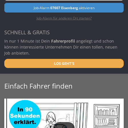
Job-Alarm
07607 Eisenberg
aktivieren
Job-Alarm für anderen Ort starten?
SCHNELL & GRATIS
In nur 1 Minute ist Dein
Fahrerprofil
angelegt und schon
können interessierte Unternehmen Dir einen tollen, neuen
Job anbieten.
LOS GEHT'S
Einfach Fahrer finden