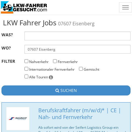
Tog
nav
LKW Fahrer Jobs
07607 Eisenberg
WAS?
WO?
FILTER
Nahverkehr
Fernverkehr
Internationaler Fernverkehr
Gemischt
Alle Touren
SUCHEN
Berufskraftfahrer (m/w/d)* | CE |
Nah- und Fernverkehr
Ab sofort wird von der Seifert Logistics Group ein