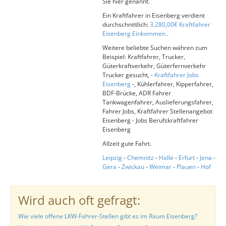
Sie hier genannt.
Ein Kraftfahrer in Eisenberg verdient
durchschnittlich:
3.280,00€ Kraftfahrer
Eisenberg Einkommen
.
Weitere beliebte Suchen währen zum
Beispiel: Kraftfahrer, Trucker,
Güterkraftverkehr, Güterfernverkehr
Trucker gesucht, -
Kraftfahrer Jobs
Eisenberg
-, Kühlerfahrer, Kipperfahrer,
BDF-Brücke, ADR Fahrer
Tankwagenfahrer, Auslieferungsfahrer,
Fahrer Jobs, Kraftfahrer Stellenangebot
Eisenberg - Jobs Berufskraftfahrer
Eisenberg
Allzeit gute Fahrt.
Leipzig
-
Chemnitz
-
Halle
-
Erfurt
-
Jena
-
Gera
-
Zwickau
-
Weimar
-
Plauen
-
Hof
Wird auch oft gefragt:
Wie viele offene LKW-Fahrer-Stellen gibt es im Raum Eisenberg?