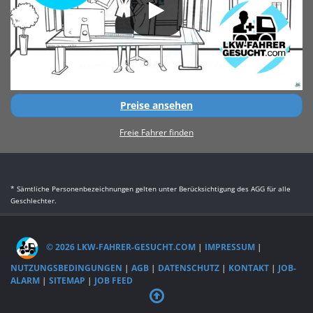
Preise ansehen
Freie Fahrer finden
* Sämtliche Personenbezeichnungen gelten unter Berücksichtigung des AGG für alle
Geschlechter.
© 2026 LKW-FAHRER-GESUCHT.COM
|
IMPRESSUM
|
NUTZUNGSBEDINGUNGEN
|
AGB
|
DATENSCHUTZ
|
KONTAKT
|
JOB-
ALARM
|
SITEMAP
|
JOB FEED