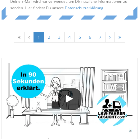
Deine E-Mail wird nur verwendet, um Dir nützliche Informationen zu
senden. Hier findest Du unsere
Datenschutzerklärung
.
1
2
3
4
5
6
7