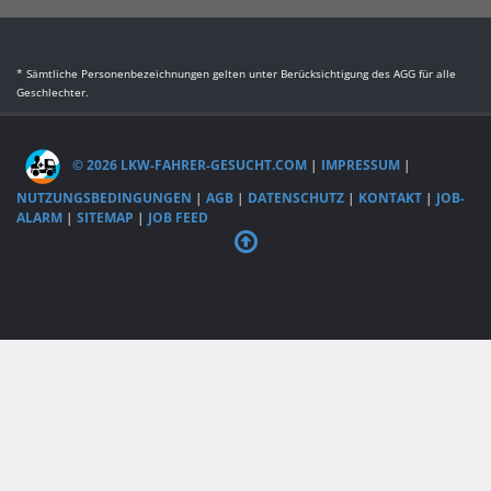
* Sämtliche Personenbezeichnungen gelten unter Berücksichtigung des AGG für alle
Geschlechter.
© 2026 LKW-FAHRER-GESUCHT.COM
|
IMPRESSUM
|
NUTZUNGSBEDINGUNGEN
|
AGB
|
DATENSCHUTZ
|
KONTAKT
|
JOB-
ALARM
|
SITEMAP
|
JOB FEED