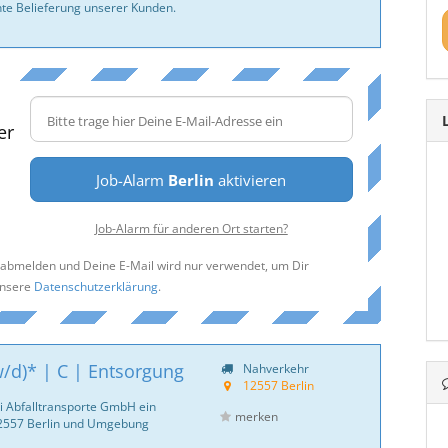
hte Belieferung unserer Kunden.
er
Job-Alarm
Berlin
aktivieren
Job-Alarm für anderen Ort starten?
t abmelden und Deine E-Mail wird nur verwendet, um Dir
unsere
Datenschutzerklärung
.
w/d)* | C | Entsorgung
Nahverkehr
12557 Berlin
i Abfalltransporte GmbH ein
merken
12557 Berlin und Umgebung