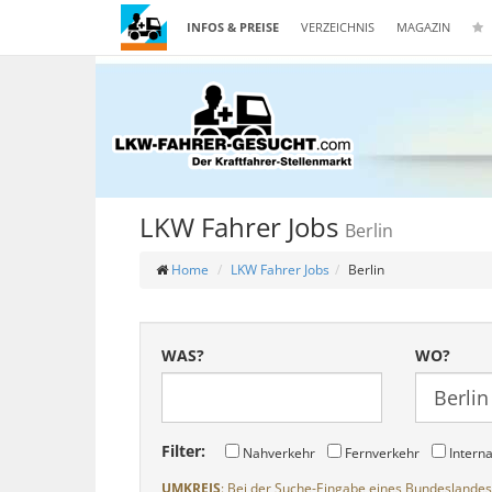
INFOS & PREISE
VERZEICHNIS
MAGAZIN
LKW Fahrer Jobs
Berlin
Home
LKW Fahrer Jobs
Berlin
WAS?
WO?
Filter:
Nahverkehr
Fernverkehr
Interna
UMKREIS
: Bei der Suche-Eingabe eines Bundeslandes