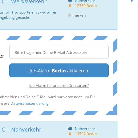
 C | Werksverkehr
Nahverkehr
12359 Berlin
s GmbH Transporte ein Lkw-Fahrer
merken
Umgebung gesucht.
er
Job-Alarm
Berlin
aktivieren
Job-Alarm für anderen Ort starten?
t abmelden und Deine E-Mail wird nur verwendet, um Dir
unsere
Datenschutzerklärung
.
 C | Nahverkehr
Nahverkehr
13597 Berlin