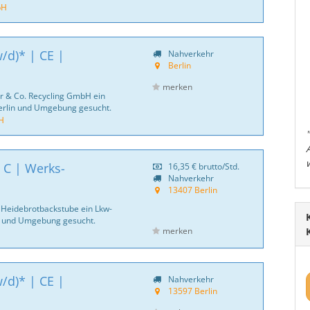
bH
/d)* | CE |
Nahverkehr
Berlin
merken
er & Co. Recycling GmbH ein
Berlin und Umgebung gesucht.
H
 C | Werks-
16,35 €
brutto/Std.
Nahverkehr
13407 Berlin
s Heidebrotbackstube ein Lkw-
n und Umgebung gesucht.
merken
/d)* | CE |
Nahverkehr
13597 Berlin