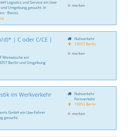
bH Logistics and Service ein Lkw-
merken
n und Umgebung gesucht. In
uro - Basis).
ice
/d)* | C oder C/CE |
Nahverkehr
13057 Berlin
merken
IF Mietwäsche ein
13057 Berlin und Umgebung
stik im Werkverkehr
Nahverkehr
Fernverkehr
13053 Berlin
Sports GmbH ein Lkw-Fahrer
merken
g gesucht.