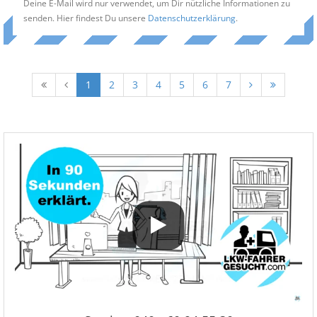
Deine E-Mail wird nur verwendet, um Dir nützliche Informationen zu
senden. Hier findest Du unsere
Datenschutzerklärung
.
1
2
3
4
5
6
7