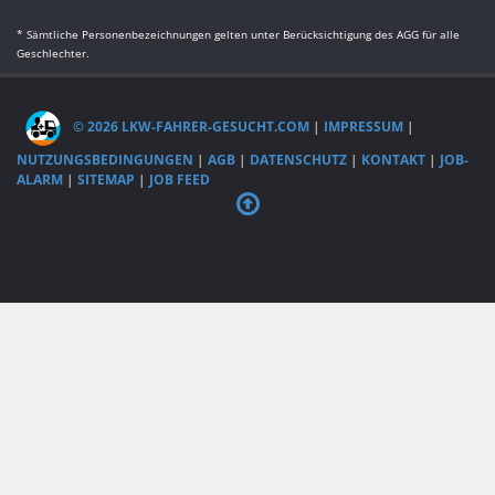
* Sämtliche Personenbezeichnungen gelten unter Berücksichtigung des AGG für alle
Geschlechter.
© 2026 LKW-FAHRER-GESUCHT.COM
|
IMPRESSUM
|
NUTZUNGSBEDINGUNGEN
|
AGB
|
DATENSCHUTZ
|
KONTAKT
|
JOB-
ALARM
|
SITEMAP
|
JOB FEED