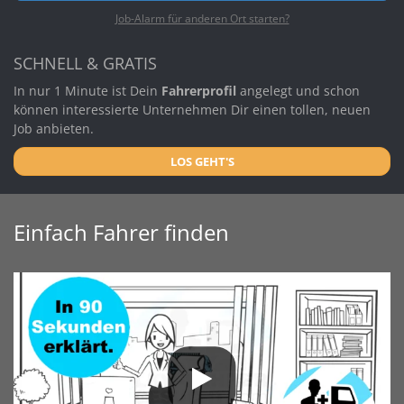
Job-Alarm für anderen Ort starten?
SCHNELL & GRATIS
In nur 1 Minute ist Dein
Fahrerprofil
angelegt und schon
können interessierte Unternehmen Dir einen tollen, neuen
Job anbieten.
LOS GEHT'S
Einfach Fahrer finden