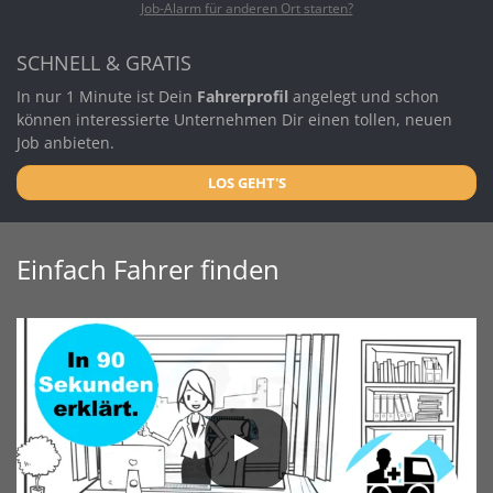
Job-Alarm für anderen Ort starten?
SCHNELL & GRATIS
In nur 1 Minute ist Dein
Fahrerprofil
angelegt und schon
können interessierte Unternehmen Dir einen tollen, neuen
Job anbieten.
LOS GEHT'S
Einfach Fahrer finden