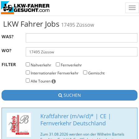
Tog
nav
LKW Fahrer Jobs
17495 Züssow
WAS?
WO?
FILTER
Nahverkehr
Fernverkehr
Internationaler Fernverkehr
Gemischt
Alle Touren
SUCHEN
Kraftfahrer (m/w/d)* | CE |
Fernverkehr Deutschland
Zum 31.08.2026 werden von der Wilhelm Bartels