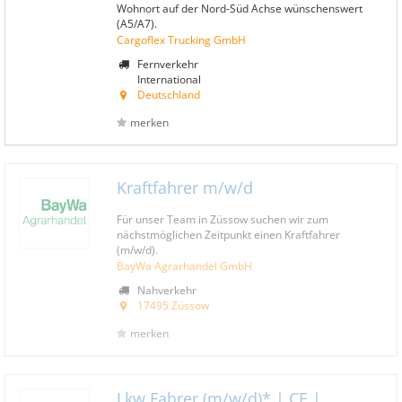
Wohnort auf der Nord-Süd Achse wünschenswert
(A5/A7).
Cargoflex Trucking GmbH
Fernverkehr
International
Deutschland
merken
Kraftfahrer m/w/d
Für unser Team in Züssow suchen wir zum
nächstmöglichen Zeitpunkt einen Kraftfahrer
(m/w/d).
BayWa Agrarhandel GmbH
Nahverkehr
17495 Züssow
merken
Lkw Fahrer (m/w/d)* | CE |