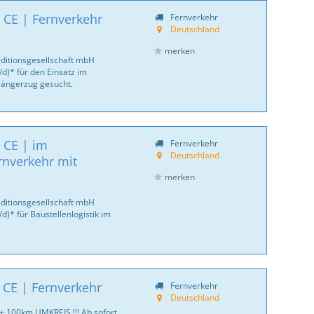
 CE | Fernverkehr
Fernverkehr
Deutschland
merken
ditionsgesellschaft mbH
d)* für den Einsatz im
 Hängerzug gesucht.
 CE | im
Fernverkehr
Deutschland
rnverkehr mit
merken
ditionsgesellschaft mbH
)* für Baustellenlogistik im
 CE | Fernverkehr
Fernverkehr
Deutschland
 + 100km UMKREIS !!! Ab sofort