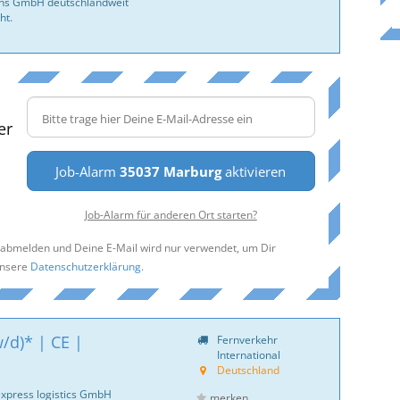
ans GmbH deutschlandweit
ht.
er
Job-Alarm
35037 Marburg
aktivieren
Job-Alarm für anderen Ort starten?
t abmelden und Deine E-Mail wird nur verwendet, um Dir
unsere
Datenschutzerklärung
.
/d)* | CE |
Fernverkehr
International
Deutschland
express logistics GmbH
merken