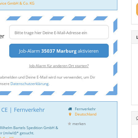
ice GmbH & Co. KG
er
Job-Alarm
35037 Marburg
aktivieren
Job-Alarm für anderen Ort starten?
t abmelden und Deine E-Mail wird nur verwendet, um Dir
unsere
Datenschutzerklärung
.
 CE | Fernverkehr
Fernverkehr
Deutschland
merken
Wilhelm Bartels Spedition GmbH &
er (m/w/d)* gesucht.