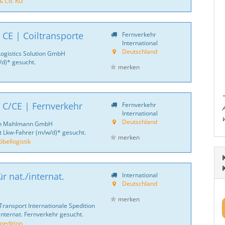
& Co. KG
 CE | Coiltransporte
Fernverkehr
International
Deutschland
Logistics Solution GmbH
d)* gesucht.
merken
 C/CE | Fernverkehr
Fernverkehr
International
Deutschland
ich Mahlmann GmbH
 Lkw-Fahrer (m/w/d)* gesucht.
merken
ellogistik
r nat./internat.
International
Deutschland
merken
Transport Internationale Spedition
internat. Fernverkehr gesucht.
pedition