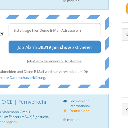
merken
er
Job-Alarm
39319 Jerichow
aktivieren
Job-Alarm für anderen Ort starten?
t abmelden und Deine E-Mail wird nur verwendet, um Dir
unsere
Datenschutzerklärung
.
 C/CE | Fernverkehr
Fernverkehr
International
Deutschland
ich Mahlmann GmbH
 Lkw-Fahrer (m/w/d)* gesucht.
merken
ellogistik