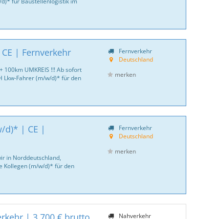
)* für Baustellenlogistik im
 CE | Fernverkehr
Fernverkehr
Deutschland
 + 100km UMKREIS !!! Ab sofort
merken
Lkw-Fahrer (m/w/d)* für den
/d)* | CE |
Fernverkehr
Deutschland
merken
ir in Norddeutschland,
le Kollegen (m/w/d)* für den
rkehr | 3.700 € brutto
Nahverkehr