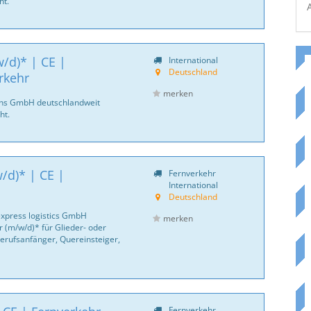
ht.
/d)* | CE |
International
Deutschland
rkehr
merken
ans GmbH deutschlandweit
ht.
/d)* | CE |
Fernverkehr
International
Deutschland
express logistics GmbH
merken
 (m/w/d)* für Glieder- oder
erufsanfänger, Quereinsteiger,
Fernverkehr