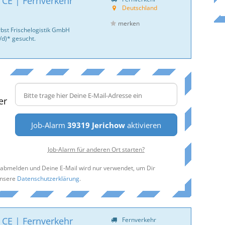
 CE | Fernverkehr
Deutschland
merken
bst Frischelogistik GmbH
/d)* gesucht.
er
Job-Alarm
39319 Jerichow
aktivieren
Job-Alarm für anderen Ort starten?
t abmelden und Deine E-Mail wird nur verwendet, um Dir
unsere
Datenschutzerklärung
.
 CE | Fernverkehr
Fernverkehr