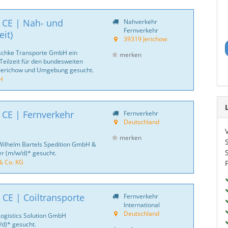
| CE | Nah- und
Nahverkehr
Fernverkehr
it)
39319 Jerichow
rschke Transporte GmbH ein
merken
 Teilzeit für den bundesweiten
 Jerichow und Umgebung gesucht.
H
 CE | Fernverkehr
Fernverkehr
Deutschland
merken
Wilhelm Bartels Spedition GmbH &
er (m/w/d)* gesucht.
& Co. KG
 CE | Coiltransporte
Fernverkehr
International
Deutschland
Logistics Solution GmbH
d)* gesucht.